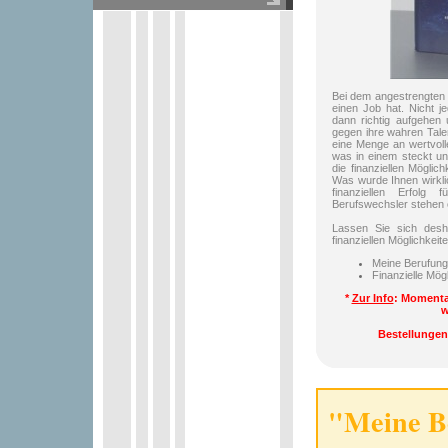
Bei dem angestrengten 
einen Job hat. Nicht j
dann richtig aufgehen 
gegen ihre wahren Talen
eine Menge an wertvoll
was in einem steckt un
die finanziellen Mögli
Was wurde Ihnen wirklic
finanziellen Erfolg
Berufswechsler stehen o
Lassen Sie sich desha
finanziellen Möglichkeit
Meine Berufung 
Finanzielle Mögl
*
Zur Info
: Momenta
w
Bestellungen
"Meine B