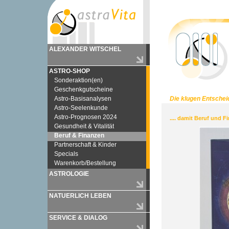
ALEXANDER WITSCHEL
ASTRO-SHOP
Sonderaktion(en)
Geschenkgutscheine
Astro-Basisanalysen
Die klugen Entsche
Astro-Seelenkunde
Astro-Prognosen 2024
.... damit Beruf und 
Gesundheit & Vitalität
Beruf & Finanzen
Partnerschaft & Kinder
Specials
Warenkorb/Bestellung
ASTROLOGIE
NATUERLICH LEBEN
SERVICE & DIALOG